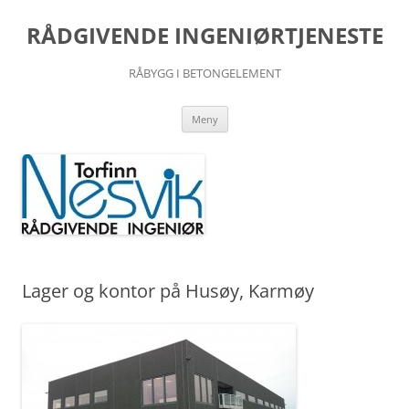
Hopp
til
RÅDGIVENDE INGENIØRTJENESTE
innhold
RÅBYGG I BETONGELEMENT
Meny
Lager og kontor på Husøy, Karmøy